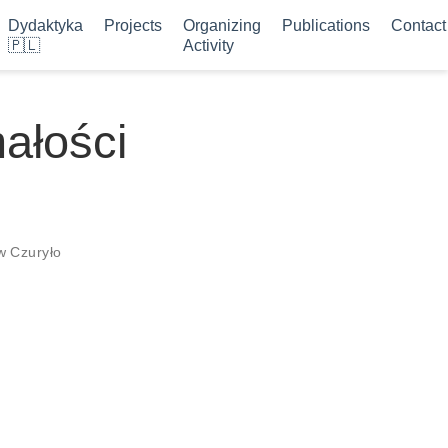
Dydaktyka
Projects
Organizing
Publications
Contact
🇵🇱
Activity
ałości
w Czuryło