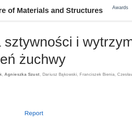
Awards
e of Materials and Structures
sztywności i wytrzym
leń żuchwy
k
,
Agnieszka Szust
,
Dariusz Bąkowski
,
Franciszek Bienia
,
Czesła
Report