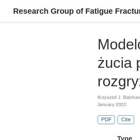
Research Group of Fatigue Fractur
Model
żucia
rozgr
Krzysztof J. Bałcha
January 2022
PDF
Cite
Type