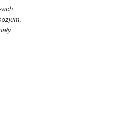
kach
pozjum,
iały