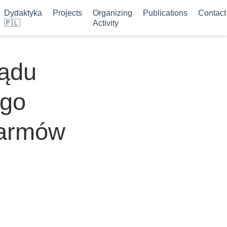
Dydaktyka
Projects
Organizing
Publications
Contact
🇵🇱
Activity
ządu
ego
karmów