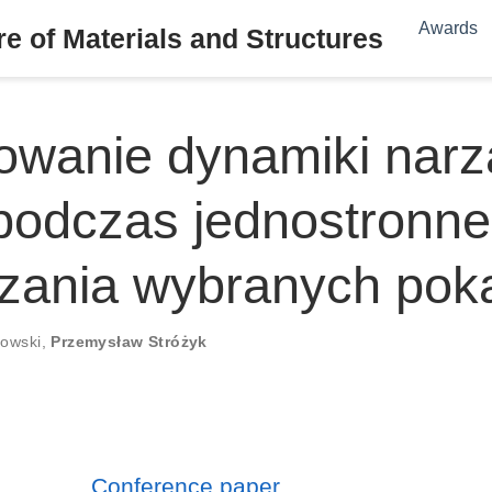
Awards
e of Materials and Structures
owanie dynamiki nar
 podczas jednostronn
yzania wybranych po
nowski
,
Przemysław Stróżyk
Conference paper